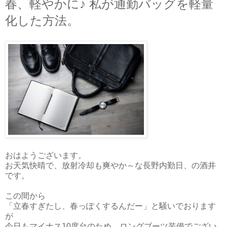
春、軽やかに♪ 私が通勤バッグを軽量
化した方法。
おはようございます。
お天気快晴で、放射冷却も爽やか～な長野内勤日、の酒井
です。
この間から
「立春すぎたし、春っぽくするんだー」と騒いでおります
が
今日もマイナス10度台のため、ロングブーツ装備でござい