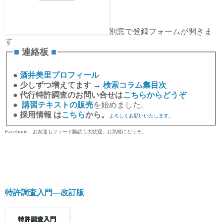
別窓で登録フォームが開きま
す
■
連絡板
■
●
酒井美里プロフィール
●
少しずつ増えてます →
検索コラム集目次
●
代行特許調査のお問い合せは
こちらからどうぞ
●
講習テキストの販売
を始めました。
●
採用情報 は
こちら
から。
よろしくお願いいたします。
Facebook、お友達もフィード購読も大歓迎。お気軽にどうぞ。
特許調査入門―改訂版