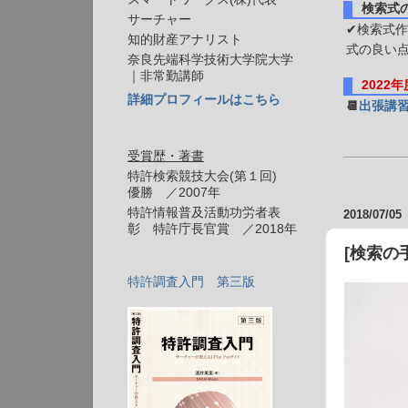
検索式
サーチャー
✔検索式作
知的財産アナリスト
式の良い
奈良先端科学技術大学院大学
｜非常勤講師
2022
詳細プロフィールはこちら
📆
出張講
受賞歴・著書
特許検索競技大会(第１回)
優勝 ／2007年
特許情報普及活動功労者表
2018/07/05
彰 特許庁長官賞 ／2018年
[検索の
特許調査入門 第三版