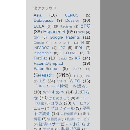
タグクラウド
Asia
(10)
CEPIUG
(5)
Databases
(9)
Dossier
(10)
EPO
ECLA
(9)
EP Register
(2)
(38)
Espacenet
(65)
Excel
(4)
Google Patents
(11)
GPI
(6)
IN
(8)
Googleドキュメント
(1)
INPADOC
(4)
IPC
(5)
IPDL
(7)
J-
Infographic
(8)
J-GLOBAL
(3)
PlatPat
(19)
KR
(14)
Japio
(2)
PatentOlympiad
(19)
PatentScope
(9)
SIPO
(1)
Search
(265)
TH
(1)
TW
US
(24)
WIPO
(16)
(2)
VN
(1)
「キーワード検索」を語る。
お知ら
(10)
おすすめ本
(14)
せ
(70)
はじめまして
(8)
キーワー
コラム
(29)
ド検索
(6)
サービスメ
プロフィール
(9)
侵害
ニュー
(7)
予防調査
(13)
出没
先行例調査
(1)
情報
(7)
情報提供
(1)
提供中サービス
提供中サービス＋お知らせ
(2)
(23)
書籍･記事
(11)
文房具
(5)