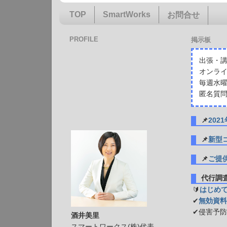
TOP
SmartWorks
お問合せ
PROFILE
掲示板
出張・講
オンライ
毎週水曜
匿名質問
📌
20
📌
新型
📌
ご提
代行
🔰
はじめ
✔
無効資料
✔侵害予
酒井美里
スマートワークス(株)代表