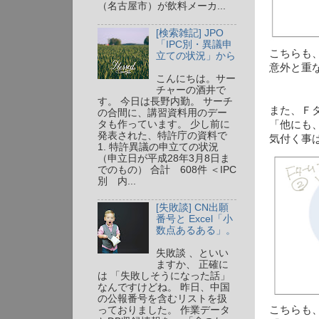
（名古屋市）が飲料メーカ...
[検索雑記] JPO
「IPC別・異議申
こちらも
立ての状況」から
意外と重
こんにちは。サー
チャーの酒井で
す。 今日は長野内勤。 サーチ
また、Ｆ
の合間に、講習資料用のデー
「他にも
タも作っています。 少し前に
発表された、特許庁の資料で
気付く事は
1. 特許異議の申立ての状況
（申立日が平成28年3月8日ま
でのもの） 合計 608件 ＜IPC
別 内...
[失敗談] CN出願
番号と Excel「小
数点あるある」。
失敗談 、といい
ますか、 正確に
は 「失敗しそうになった話」
なんですけどね。 昨日、中国
の公報番号を含むリストを扱
こちらも
っておりました。 作業データ