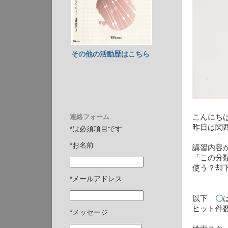
その他の活動歴はこちら
連絡フォーム
こんにち
昨日は関
*は必須項目です
*お名前
講習内容
「この分
使う？却
*メールアドレス
以下
〇
ヒット件
*メッセージ