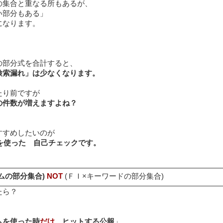
の集合と重なる所もあるが、
い部分もある」
になります。
の部分式を合計すると、
検索漏れ」は少なくなります。
たり前ですが
の件数が増えますよね？
すすめしたいのが
算を使った 自己チェックです。
ムの部分集合)
NOT
(ＦＩ×キーワードの部分集合)
たら？
ムを使った時
だけ
、ヒットする公報
」