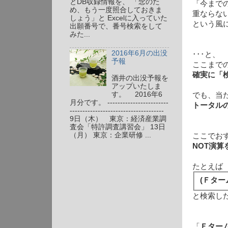
とDB収録情報を、 「念のた
「今まで
め、もう一度照合しておきま
重ならな
しょう」と Excelに入っていた
という風
出願番号で、番号検索をして
みた...
2016年6月の出没
･･･と、
予報
ここまで
確実に「
酒井の出没予報を
アップいたしま
す。 2016年6
でも、当
月分です。 ------------------------
トータル
-------------------------------------
9日（木） 東京：経済産業調
査会「特許調査講習会」 13日
（月） 東京：企業研修 ...
ここでお
NOT演
たとえば
(Ｆター
と検索し
「
Ｆター