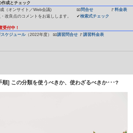
の作成とチェック
成（オンサイト／Web会議)
📧
問合せ
🚩
料金表
点・改良点のコメントをお返しします。
✔
検索式チェック
年度受付中！
習スケジュール
（2022年度）
📧
講習問合せ
🚩
講習料金表
手順] この分類を使うべきか、使わざるべきか･･･?