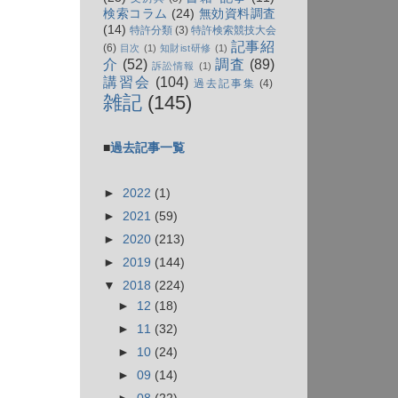
検索コラム
(24)
無効資料調査
(14)
特許分類
(3)
特許検索競技大会
記事紹
(6)
目次
(1)
知財ist研修
(1)
介
(52)
調査
(89)
訴訟情報
(1)
講習会
(104)
過去記事集
(4)
雑記
(145)
■
過去記事一覧
►
2022
(1)
►
2021
(59)
►
2020
(213)
►
2019
(144)
▼
2018
(224)
►
12
(18)
►
11
(32)
►
10
(24)
►
09
(14)