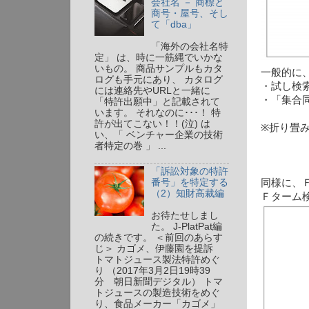
会社名 － 商標と
商号・屋号、そし
て「dba」
「海外の会社名特
定」 は、時に一筋縄でいかな
いもの。 商品サンプルもカタ
一般的に
ログも手元にあり、 カタログ
・試し検
には連絡先やURLと一緒に
・「集合
「特許出願中」と記載されて
います。 それなのに･･･！ 特
許が出てこない！！(泣) は
※折り畳
い、「 ベンチャー企業の技術
者特定の巻 」 ...
「訴訟対象の特許
同様に、
番号」を特定する
（2）知財高裁編
Ｆターム
お待たせしまし
た。 J-PlatPat編
の続きです。 ＜前回のあらす
じ＞ カゴメ、伊藤園を提訴
トマトジュース製法特許めぐ
り （2017年3月2日19時39
分 朝日新聞デジタル） トマ
トジュースの製造技術をめぐ
り、食品メーカー「カゴメ」