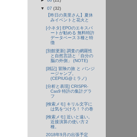
►
08
(22)
▼
07
(32)
【昨日の美里さん】夏休
みイベントと花火と
[小ネタ] EPOのエキスパ
ートが勧める 無料特許
データベース３種と特
徴
[別館更新] 調査の網羅性
と自然言語と「自分の
脳の外側」 (NOTE)
[雑記] 冒険の旅 と バンジ
ージャンプ。
(CEPIUG@ミラノ)
[分析と表現] CRISPR-
Cas9 特許の集計グラ
フ
[検索メモ] キリル文字に
は気をつけろ！？の巻
[検索メモ] 近いと遠い。
近接演算の使い方２
種。
2018年9月の出張予定