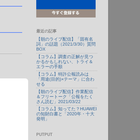
最近の記事
【朝のライブ配信】「固有名
詞」の話題（2021/3/30）質問
BOX
【コラム】調査の正解が見つ
かるかもしれない、トライ＆
エラーの手順
【コラム】特許公報読みは
「用途(目的)×テーマ」に合わ
せる
【朝のライブ配信】作業配信
＆フリートーク「公報をたく
さん読む」2021/03/22
【コラム】知ってた？HUAWEI
の知財白書と「2020年・十大
発明」
PUTPUT