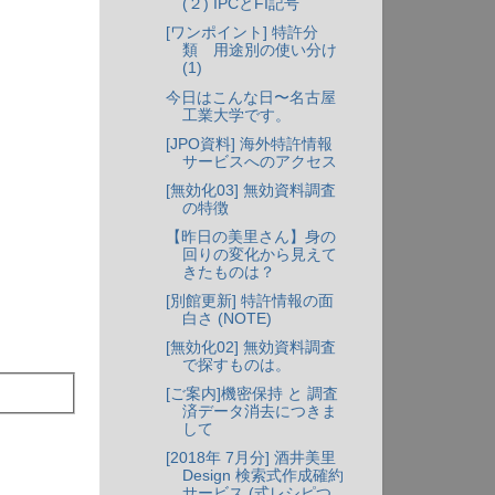
(２) IPCとFI記号
[ワンポイント] 特許分
類 用途別の使い分け
(1)
今日はこんな日〜名古屋
工業大学です。
[JPO資料] 海外特許情報
サービスへのアクセス
[無効化03] 無効資料調査
の特徴
【昨日の美里さん】身の
回りの変化から見えて
きたものは？
[別館更新] 特許情報の面
白さ (NOTE)
[無効化02] 無効資料調査
で探すものは。
[ご案内]機密保持 と 調査
済データ消去につきま
して
[2018年 7月分] 酒井美里
Design 検索式作成確約
サービス (式レシピつ