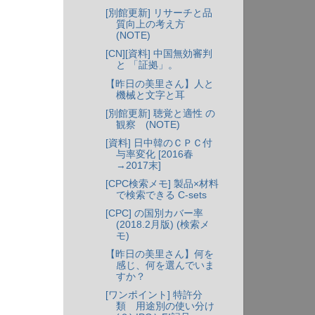
[別館更新] リサーチと品
質向上の考え方
(NOTE)
[CN][資料] 中国無効審判
と 「証拠」。
【昨日の美里さん】人と
機械と文字と耳
[別館更新] 聴覚と適性 の
観察 (NOTE)
[資料] 日中韓のＣＰＣ付
与率変化 [2016春
→2017末]
[CPC検索メモ] 製品×材料
で検索できる C-sets
[CPC] の国別カバー率
(2018.2月版) (検索メ
モ)
【昨日の美里さん】何を
感じ、何を選んでいま
すか？
[ワンポイント] 特許分
類 用途別の使い分け