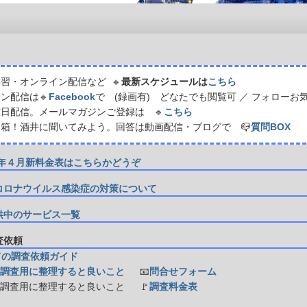
習・オンライン配信など 🔹
最新スケジュールは
こちら
ン配信は🔹
Facebook
で (録画有) どなたでも閲覧可 ／ フォローお
日配信。メールマガジンご登録は 🔹
こちら
箱！酒井に聞いてみよう。回答は動画配信・ブログで 📪
質問BOX
21年４月新料金表はこちらかどうぞ
コロナウイルス感染症の対策について
供中のサービス一覧
調査依頼
ての調査依頼ガイド
調査用に整理すると良いこと
📧
問合せフォーム
防調査用に整理すると良いこと
🚩
調査料金表